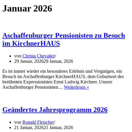
Januar 2026
Aschaffenburger Pensionisten zu Besuch
im KirchnerHAUS
von
Christa Chevalier
29 Januar, 2026
29 Januar, 2026
Es ist immer wieder ein besonderes Erlebnis und Vergnügen, ein
Besuch im Aschaffenburger KirchnerHAUS, dem Geburtsort des
berühmten Expressionisten Ernst Ludwig Kirchner. Unsere
Aschaffenburger
Aschaffenburger Pensionisten…
Weiterlesen »
Pensionisten
zu
Besuch
im
Geändertes Jahresprogramm 2026
KirchnerHAUS
von
Ronald Fleischer
21 Januar, 2026
21 Januar, 2026